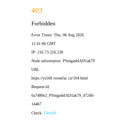
免费大片APP
· 海量高清
🔍 搜索
首页
电视剧
电影
综艺
动漫
留言影评
🔥 最近更新
更多>
爱的流动态
夏日躁动
更新至01集
HD
被记住事物的气味
杰克·莱恩：幽灵之战
HD
HD
COURT!
香港探秘地图国语